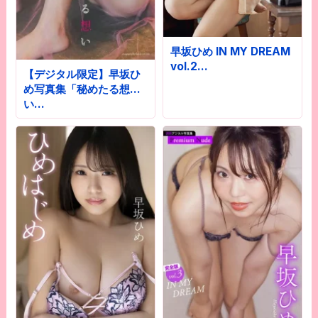
早坂ひめ IN MY DREAM
vol.2…
【デジタル限定】早坂ひ
め写真集「秘めたる想
い…