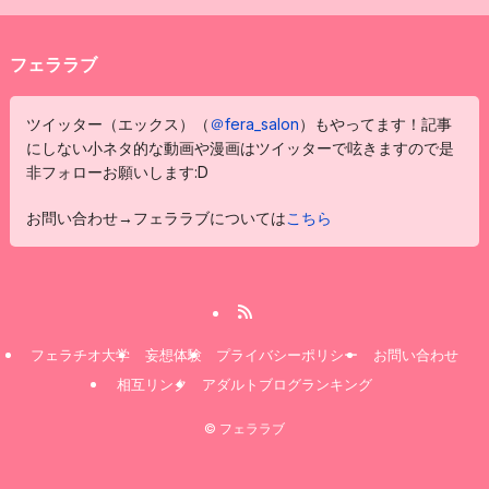
フェララブ
ツイッター（エックス）（
＠fera_salon
）もやってます！記事
にしない小ネタ的な動画や漫画はツイッターで呟きますので是
非フォローお願いします:D
お問い合わせ→フェララブについては
こちら
フェラチオ大学
妄想体験
プライバシーポリシー
お問い合わせ
相互リンク
アダルトブログランキング
©
フェララブ