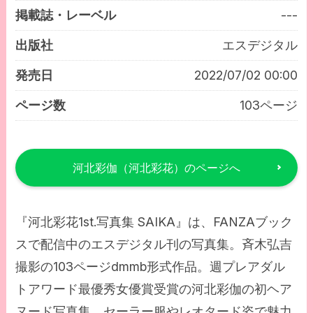
掲載誌・レーベル
---
出版社
エスデジタル
発売日
2022/07/02 00:00
ページ数
103ページ
河北彩伽（河北彩花）のページへ
『河北彩花1st.写真集 SAIKA』は、FANZAブック
スで配信中のエスデジタル刊の写真集。斉木弘吉
撮影の103ページdmmb形式作品。週プレアダル
トアワード最優秀女優賞受賞の河北彩伽の初ヘア
ヌード写真集。セーラー服やレオタード姿で魅力