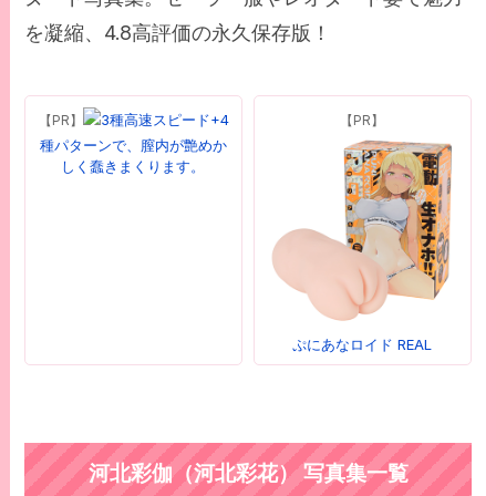
を凝縮、4.8高評価の永久保存版！
3種高速スピード+4
【PR】
【PR】
種パターンで、膣内が艶めか
しく蠢きまくります。
ぷにあなロイド REAL
河北彩伽（河北彩花） 写真集一覧